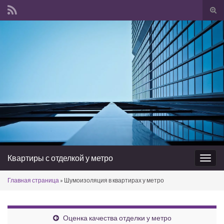
Вкл/
вык
Search for:
фор
пои
Квартиры с отделкой у метро
Вкл/
выкл
Главная страница
»
Шумоизоляция в квартирах у метро
нави
Оценка качества отделки у метро