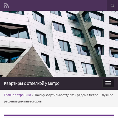
Вкл/
вык
Search for:
фор
пои
Квартиры с отделкой у метро
Вкл/
выкл
Главная страница
»
Почему квартиры с отделкой рядом с метро — лучшее
нави
решение для инвесторов