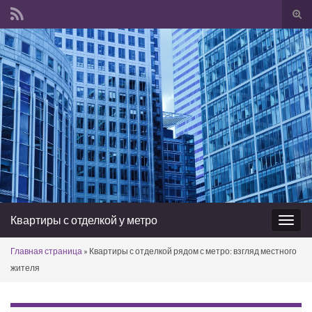
Вкл/
вык
Search for:
фор
пои
Квартиры с отделкой у метро
Вкл/
выкл
Главная страница
»
Квартиры с отделкой рядом с метро: взгляд местного
нави
жителя