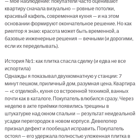
— Мое наблюдение: покупатели часто оценивают
квартиру сначала визуально — ровные потолки,
красивый кафель, современная кухня — и на этом
основании формируют окончательное решение. Но как
риелтор я знаю: красота может быть временной, а
базовые инженерные решения — вечными (и дорогими,
если их переделывать).
История №1: как плитка спасла сделку (и едва не все
испортила)
Однажды я показывал двухкомнатную у станции: 7
минут пешком, приличный дом, разумная цена. Квартира
— «с отделкой», кухня со встроенной техникой, ванных
почти как в каталоге. Покупатель влюбился сразу. Через
неделю в акте приёмки появились трещины в
штукатурке над окном спальни — результат неидеальной
усадки перегородок в новом корпусе. Девелопер
признал дефект и пообещал исправить. Покупатель
остоял — его удержала полностью уложенная плитка в