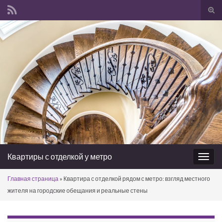
Вкл/
вык
Search for:
фор
пои
Квартиры с отделкой у метро
Вкл/
выкл
Главная страница
»
Квартира с отделкой рядом с метро: взгляд местного
нави
жителя на городские обещания и реальные стены