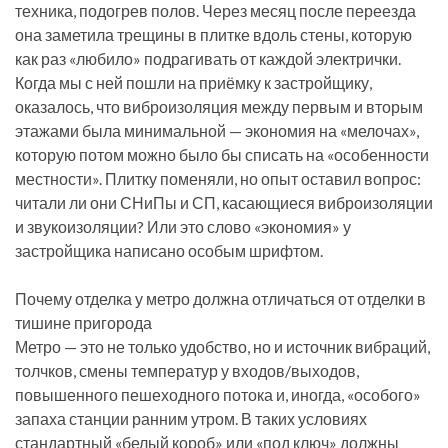
техника, подогрев полов. Через месяц после переезда
она заметила трещины в плитке вдоль стены, которую
как раз «любило» подрагивать от каждой электрички.
Когда мы с ней пошли на приёмку к застройщику,
оказалось, что виброизоляция между первым и вторым
этажами была минимальной — экономия на «мелочах»,
которую потом можно было бы списать на «особенности
местности». Плитку поменяли, но опыт оставил вопрос:
читали ли они СНиПы и СП, касающиеся виброизоляции
и звукоизоляции? Или это слово «экономия» у
застройщика написано особым шрифтом.
Почему отделка у метро должна отличаться от отделки в
тишине пригорода
Метро — это не только удобство, но и источник вибраций,
толчков, смены температур у входов/выходов,
повышенного пешеходного потока и, иногда, «особого»
запаха станции ранним утром. В таких условиях
стандартный «белый короб» или «под ключ» должны